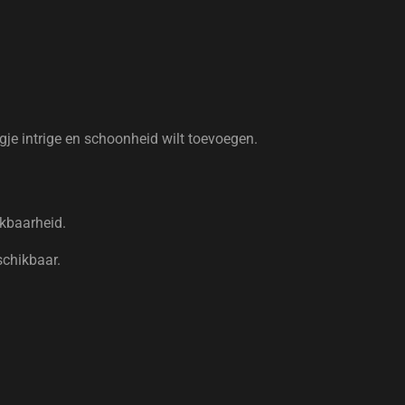
ugje intrige en schoonheid wilt toevoegen.
ikbaarheid.
schikbaar.