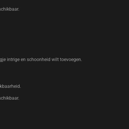
schikbaar.
ugje intrige en schoonheid wilt toevoegen.
ikbaarheid.
schikbaar.